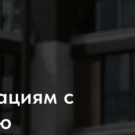
ациям с
ю